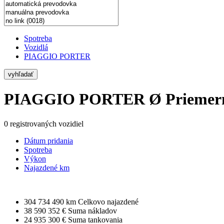
Spotreba
Vozidlá
PIAGGIO PORTER
vyhľadať
PIAGGIO PORTER
Ø Priemern
0 registrovaných vozidiel
Dátum pridania
Spotreba
Výkon
Najazdené km
304 734 490 km
Celkovo najazdené
38 590 352 €
Suma nákladov
24 935 300 €
Suma tankovania